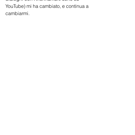
YouTube) mi ha cambiato, e continua a 
cambiarmi.
Citazione:
Is education possibly a process of 
trading awareness for things of lesser 
worth?(L’istruzione non sarà per caso 
un processo in cui barattiamo la 
consapevolezza per cose di minor 
valore?)
— Aldo Leopold
Estratto:
"The pathless world of wild nature is a 
surpassing school and those who have 
lived through her can be tough and 