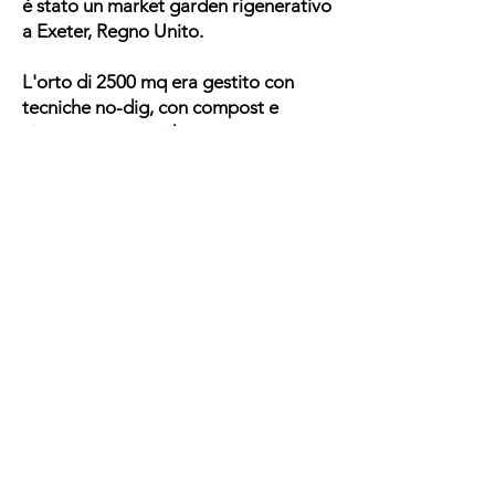
è stato un market garden rigenerativo
a Exeter, Regno Unito.
L'orto di 2500 mq era gestito con
tecniche no-dig, con compost e
cippato come uniche risorse, e senza
l'uso di macchinari a motore.
Per 4 anni, Living Soil Garden ha
prodotto ortaggi densamente
nutrienti per la comunità di Exeter,
tramite una CSA e diversi mercati
locali, oltre che rifornire ristoranti e
negozi.
Parallelamente, l'azienda era
diventata un punto di riferimento per
la formazione e la divulgazione del
metodo no-dig e del metodo
biointensivo in Inghilterra.